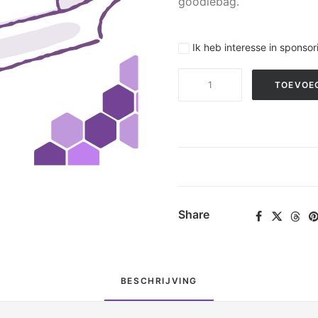
goodiebag.
Ik heb interesse in sponso
Ticket
TOEVOE
aantal
Share
BESCHRIJVING